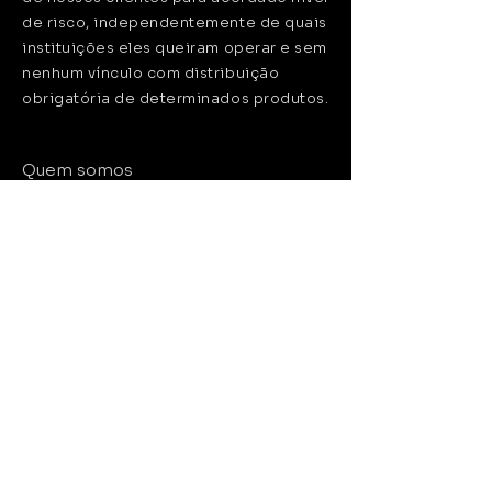
de risco, independentemente de quais
instituições eles queiram operar e sem
nenhum vínculo com distribuição
obrigatória de determinados produtos.
Quem somos
Serviços
Insights
Contato
Receba nossa apresentação
Cadastre-se para receber novidades
relevantes da Plancorp Wealth.