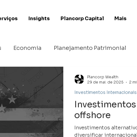
erviços
Insights
Plancorp Capital
Mais
s
Economia
Planejamento Patrimonial
Investimentos Alternativos
Plancorp Wealth
29 de mai. de 2025
2 mi
Investimentos Internacionais
Investimentos 
offshore
Investimentos alternativos offsh
diversificar internacion